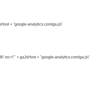
Host + "google-analytics.com/ga.js\’
’ src=\’" + gaJsHost + "google-analytics.com/ga.js\’