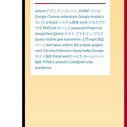
iphoneアプリ
テンプレート
JSONP
ツール
Google Chrome extensions
Google Analytics
モバイルSuica
システム開発
word
クロスブラ
ウザ
PHPUnit
デバッグ
javascript
Poderosa
ImageView
jQuery
テスト
プラグイン
ブログ
jquery mobile
gae
subversion
入門
wget
固定
ページ
dart
spam
python
IE6
eclipse
plugins
css3
Chrome Extension
mysql
twitter
Google
サイト制作
Excel
webサービス
ホームページ
制作
HTML5
android
CodeIgniter
php
wordpress