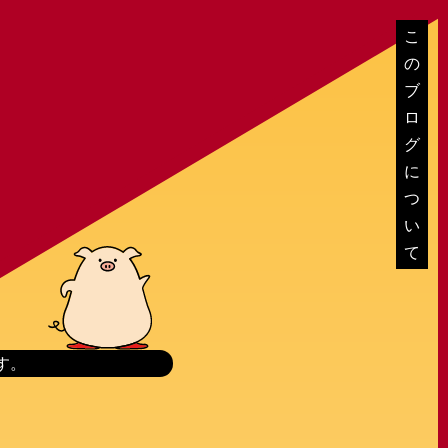
こ
の
ブ
ロ
グ
に
つ
い
て
す。