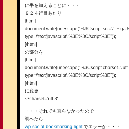
に手を加えることに・・・
８２４行目あたり
[html]
document.write(unescape("%3Cscript src=\’" + gaJs
type=\’text/javascript\’%3E%3C/script%3E"));
[/html]
の部分を
[html]
document.write(unescape("%3Cscript charset=\’utf-8\
type=\’text/javascript\’%3E%3C/script%3E"));
[/html]
に変更
※charset=’utf-8′
・・・それでも直らなかったので
調べたら
wp-social-bookmarking-light
でエラーが・・・