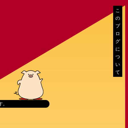
こ
の
ブ
ロ
グ
に
つ
い
て
す。