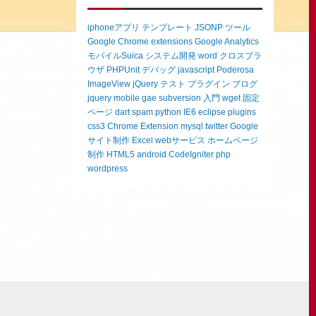
iphoneアプリ
テンプレート
JSONP
ツール
Google Chrome extensions
Google Analytics
モバイルSuica
システム開発
word
クロスブラ
ウザ
PHPUnit
デバッグ
javascript
Poderosa
ImageView
jQuery
テスト
プラグイン
ブログ
jquery mobile
gae
subversion
入門
wget
固定
ページ
dart
spam
python
IE6
eclipse
plugins
css3
Chrome Extension
mysql
twitter
Google
サイト制作
Excel
webサービス
ホームページ
制作
HTML5
android
CodeIgniter
php
wordpress