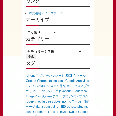
リンク
株式会社アイ・エス・シー
アーカイブ
カテゴリー
タグ
iphoneアプリ
テンプレート
JSONP
ツール
Google Chrome extensions
Google Analytics
モバイルSuica
システム開発
word
クロスブラ
ウザ
PHPUnit
デバッグ
javascript
Poderosa
ImageView
jQuery
テスト
プラグイン
ブログ
jquery mobile
gae
subversion
入門
wget
固定
ページ
dart
spam
python
IE6
eclipse
plugins
css3
Chrome Extension
mysql
twitter
Google