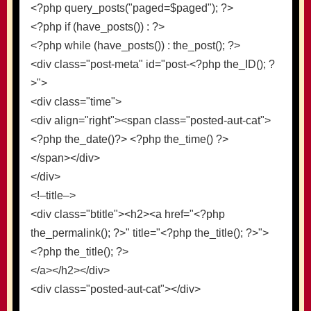
<?php query_posts("paged=$paged"); ?>
<?php if (have_posts()) : ?>
<?php while (have_posts()) : the_post(); ?>
<div class="post-meta" id="post-<?php the_ID(); ?
>">
<div class="time">
<div align="right"><span class="posted-aut-cat">
<?php the_date()?> <?php the_time() ?>
</span></div>
</div>
<!–title–>
<div class="btitle"><h2><a href="<?php
the_permalink(); ?>" title="<?php the_title(); ?>">
<?php the_title(); ?>
</a></h2></div>
<div class="posted-aut-cat"></div>