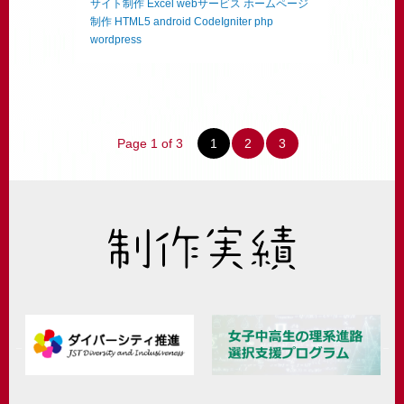
サイト制作
Excel
webサービス
ホームページ
制作
HTML5
android
CodeIgniter
php
wordpress
Page 1 of 3
1
2
3