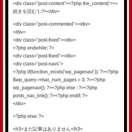
<div class="post-content"><?php the_content(‘>>>
続きを読む’) ;?></div>
<div class="post-commented"></div>
</div>
<div class="post-fixed"></div>
<?php endwhile; ?>
<div class="post-fixed"></div>
<div class="post-navs">
<?php if(function_exists(‘wp_pagenavi’)): ?><?php
$wp_query->max_num_pages = 3; ?><?php
wp_pagenavi(); ?><?php else : ?><?php
posts_nav_link(); ?><?php endif; ?>
</div>
<?php else: ?>
<h3>まだ記事はありません</h3>