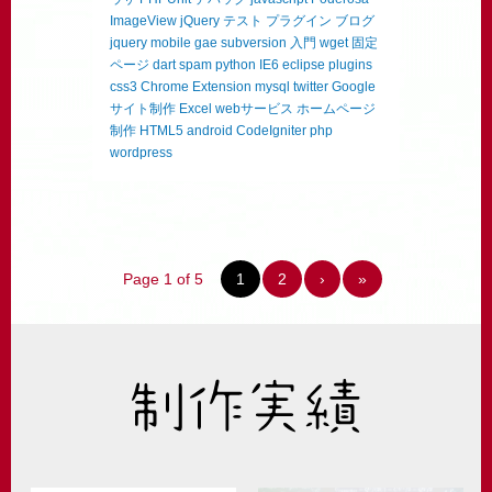
ImageView
jQuery
テスト
プラグイン
ブログ
jquery mobile
gae
subversion
入門
wget
固定
ページ
dart
spam
python
IE6
eclipse
plugins
css3
Chrome Extension
mysql
twitter
Google
サイト制作
Excel
webサービス
ホームページ
制作
HTML5
android
CodeIgniter
php
wordpress
Page 1 of 5
1
2
›
»