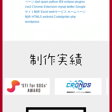
ページ
dart
spam
python
IE6
eclipse
plugins
css3
Chrome Extension
mysql
twitter
Google
サイト制作
Excel
webサービス
ホームページ
制作
HTML5
android
CodeIgniter
php
wordpress