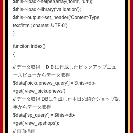
$this->load->helper(array(‘form’, ‘url’));
$this->load->library(‘validation’);
$this->output->set_header(‘Content-Type:
text/html; charset=UTF-8’);
}
function index()
{
// データ取得 ＤＢに作成したピックアップニュ
ースビューからデータ取得
$data[‘pickupnews_query’] = $this->db-
>get(‘view_pickupnews’);
// データ取得 DBに作成した本日の紹介ショップ記
事からデータ取得
$data[‘sp_query’] = $this->db-
>get(‘view_spshops’);
// 画面描画