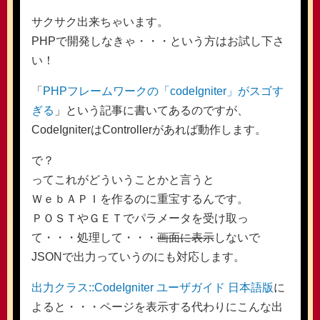
サクサク出来ちゃいます。
PHPで開発しなきゃ・・・という方はお試し下さ
い！
「
PHPフレームワークの「codeIgniter」がスゴす
ぎる
」という記事に書いてあるのですが、
CodeIgniterはControllerがあれば動作します。
で？
ってこれがどういうことかと言うと
ＷｅｂＡＰＩを作るのに重宝するんです。
ＰＯＳＴやＧＥＴでパラメータを受け取っ
て・・・処理して・・・
画面に表示
しないで
JSONで出力っていうのにも対応します。
出力クラス::CodeIgniter ユーザガイド 日本語版
に
よると・・・ページを表示する代わりにこんな出