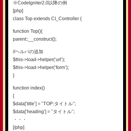
※CodeIgniter2.0以降の例
[php]
class Top extends CI_Controller {
function Top(){
parent::__construct();
//ヘルパの追加
$this->load->helper(‘url’);
$this->load->helper(‘form’);
}
function index()
{
$data[‘title’] = "TOP:タイトル";
$data[‘heading’] = "タイトル";
・・・
[/php]