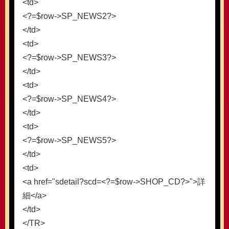
<td>
<?=$row->SP_NEWS2?>
</td>
<td>
<?=$row->SP_NEWS3?>
</td>
<td>
<?=$row->SP_NEWS4?>
</td>
<td>
<?=$row->SP_NEWS5?>
</td>
<td>
<a href="sdetail?scd=<?=$row->SHOP_CD?>">詳
細</a>
</td>
</TR>