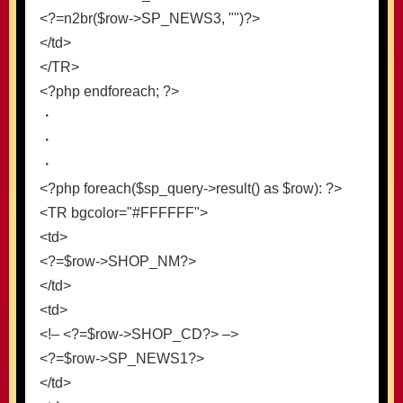
<?=n2br($row->SP_NEWS3, "")?>
</td>
</TR>
<?php endforeach; ?>
・
・
・
<?php foreach($sp_query->result() as $row): ?>
<TR bgcolor="#FFFFFF">
<td>
<?=$row->SHOP_NM?>
</td>
<td>
<!– <?=$row->SHOP_CD?> –>
<?=$row->SP_NEWS1?>
</td>