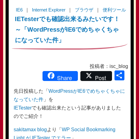
IE6
Internet Explorer
ブラウザ
便利ツール
IETesterでも確認出来るみたいです！
～「WordPressがIE6でめちゃくちゃ
になっていた件」
投稿者：isc_blog
共
Share
Post
有
先日投稿した「
WordPressがIE6でめちゃくちゃに
なっていた件
」を
IETester
でも確認出来たという記事がありました
のでご紹介！
sakitamax blog
より「
WP Social Bookmarking
Light が IETester でエラー
」