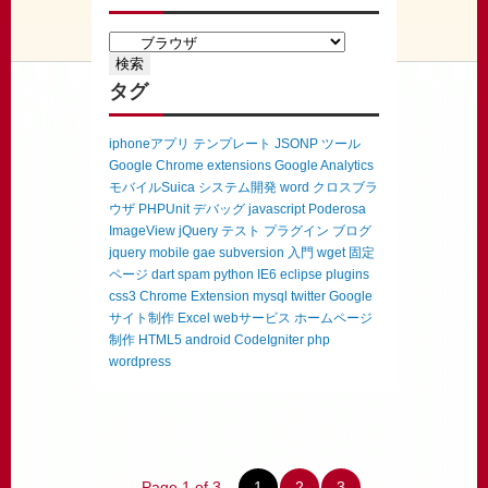
タグ
iphoneアプリ
テンプレート
JSONP
ツール
Google Chrome extensions
Google Analytics
モバイルSuica
システム開発
word
クロスブラ
ウザ
PHPUnit
デバッグ
javascript
Poderosa
ImageView
jQuery
テスト
プラグイン
ブログ
jquery mobile
gae
subversion
入門
wget
固定
ページ
dart
spam
python
IE6
eclipse
plugins
css3
Chrome Extension
mysql
twitter
Google
サイト制作
Excel
webサービス
ホームページ
制作
HTML5
android
CodeIgniter
php
wordpress
Page 1 of 3
1
2
3