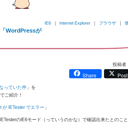
IE6
Internet Explorer
ブラウザ
WordPressが
投稿者：i
Share
Post
ゃになっていた件
」を
でご紹介！
ght が IETester でエラー
」
ETesterのIE6モード（っていうのかな）で確認出来たとのこ