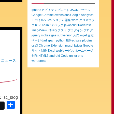
iphoneアプリ
テンプレート
JSONP
ツール
Google Chrome extensions
Google Analytics
モバイルSuica
システム開発
word
クロスブラ
ウザ
PHPUnit
デバッグ
javascript
Poderosa
ImageView
jQuery
テスト
プラグイン
ブログ
jquery mobile
gae
subversion
入門
wget
固定
ページ
dart
spam
python
IE6
eclipse
plugins
css3
Chrome Extension
mysql
twitter
Google
サイト制作
Excel
webサービス
ホームページ
制作
HTML5
android
CodeIgniter
php
ニュース
wordpress
sc_blog
共
有