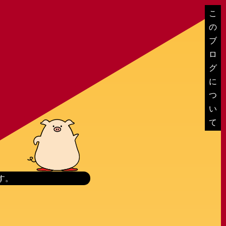
こ
の
ブ
ロ
グ
に
つ
い
て
す。