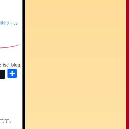
便利ツール
sc_blog
共
有
とです。