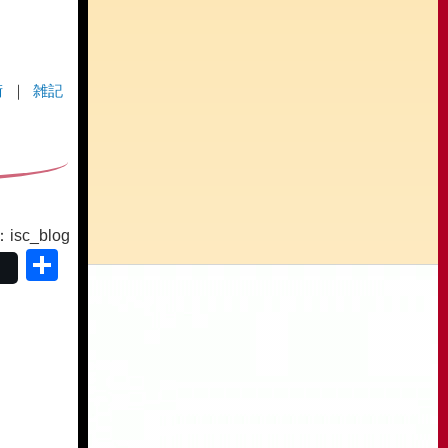
術
雑記
sc_blog
共
有