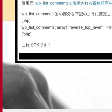
引用元:
wp_list_commentsで表示される投稿順序をかえ
wp_list_comments(); の部分を下記のように変更
[php]
wp_list_comments( array( "reverse_top_level" => tru
[/php]
これでOKです！