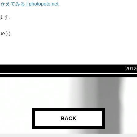
てみる | photopoto.net
.
します。
e ) );
201
BACK