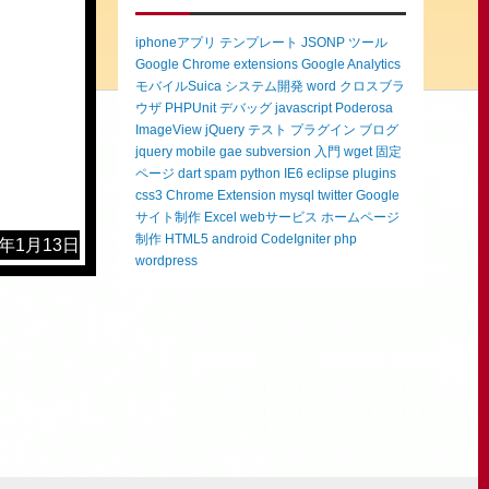
iphoneアプリ
テンプレート
JSONP
ツール
Google Chrome extensions
Google Analytics
モバイルSuica
システム開発
word
クロスブラ
ウザ
PHPUnit
デバッグ
javascript
Poderosa
ImageView
jQuery
テスト
プラグイン
ブログ
jquery mobile
gae
subversion
入門
wget
固定
ページ
dart
spam
python
IE6
eclipse
plugins
css3
Chrome Extension
mysql
twitter
Google
サイト制作
Excel
webサービス
ホームページ
制作
HTML5
android
CodeIgniter
php
2年1月13日
wordpress