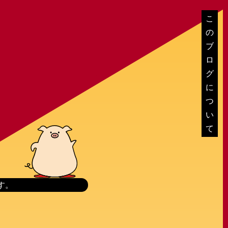
こ
の
ブ
ロ
グ
に
つ
い
て
す。