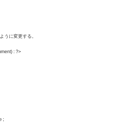
記のように変更する。
ment) : ?>
 ;