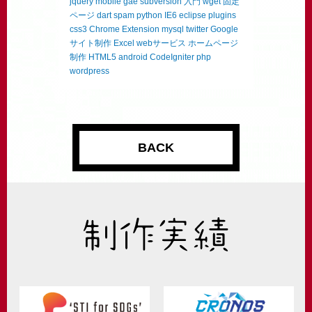
jquery mobile
gae
subversion
入門
wget
固定
ページ
dart
spam
python
IE6
eclipse
plugins
css3
Chrome Extension
mysql
twitter
Google
サイト制作
Excel
webサービス
ホームページ
制作
HTML5
android
CodeIgniter
php
wordpress
BACK