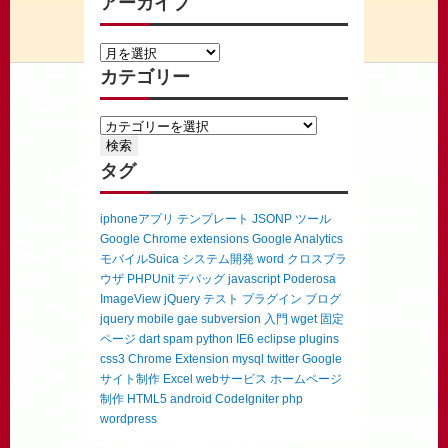
アーカイブ
カテゴリー
タグ
iphoneアプリ
テンプレート
JSONP
ツール
Google Chrome extensions
Google Analytics
モバイルSuica
システム開発
word
クロスブラ
ウザ
PHPUnit
デバッグ
javascript
Poderosa
ImageView
jQuery
テスト
プラグイン
ブログ
jquery mobile
gae
subversion
入門
wget
固定
ページ
dart
spam
python
IE6
eclipse
plugins
css3
Chrome Extension
mysql
twitter
Google
サイト制作
Excel
webサービス
ホームページ
制作
HTML5
android
CodeIgniter
php
wordpress