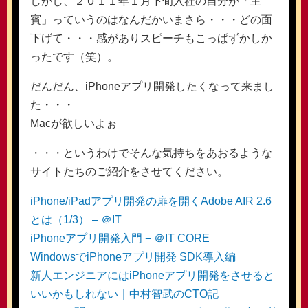
しかし、２０１１年１月下旬入社の自分が「主
賓」っていうのはなんだかいまさら・・・どの面
下げて・・・感がありスピーチもこっぱずかしか
ったです（笑）。
だんだん、iPhoneアプリ開発したくなって来まし
た・・・
Macが欲しいよぉ
・・・というわけでそんな気持ちをあおるような
サイトたちのご紹介をさせてください。
iPhone/iPadアプリ開発の扉を開くAdobe AIR 2.6
とは（1/3） – ＠IT
iPhoneアプリ開発入門 − ＠IT CORE
WindowsでiPhoneアプリ開発 SDK導入編
新人エンジニアにはiPhoneアプリ開発をさせると
いいかもしれない｜中村智武のCTO記