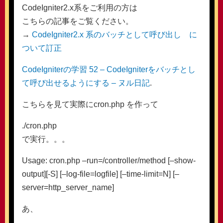
CodeIgniter2.x系をご利用の方は
こちらの記事をご覧ください。
→
CodeIgniter2.x 系のバッチとして呼び出し に
ついて訂正
CodeIgniterの学習 52 – CodeIgniterをバッチとし
て呼び出せるようにする – ヌル日記
.
こちらを見て実際にcron.php を作って
./cron.php
で実行。。。
Usage: cron.php –run=/controller/method [–show-
output][-S] [–log-file=logfile] [–time-limit=N] [–
server=http_server_name]
あ、