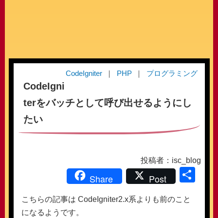
CodeIgniter
PHP
プログラミング
CodeIgni
terをバッチとして呼び出せるようにし
たい
投稿者：isc_blog
共
Share
Post
有
こちらの記事は CodeIgniter2.x系よりも前のこと
になるようです。