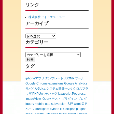
リンク
株式会社アイ・エス・シー
アーカイブ
カテゴリー
タグ
iphoneアプリ
テンプレート
JSONP
ツール
Google Chrome extensions
Google Analytics
モバイルSuica
システム開発
word
クロスブラ
ウザ
PHPUnit
デバッグ
javascript
Poderosa
ImageView
jQuery
テスト
プラグイン
ブログ
jquery mobile
gae
subversion
入門
wget
固定
ページ
dart
spam
python
IE6
eclipse
plugins
css3
Chrome Extension
mysql
twitter
Google