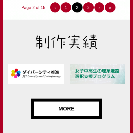
Page 2 of 15
‹
1
2
3
›
»
MORE