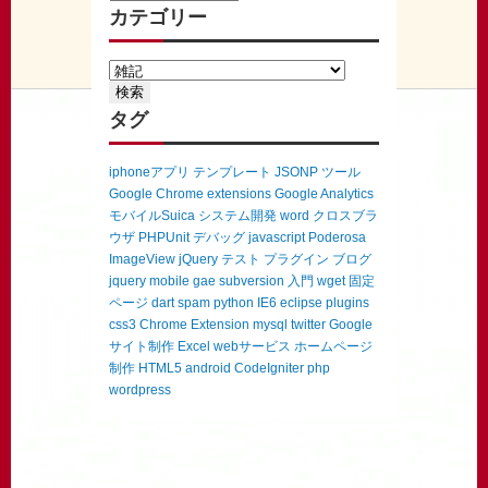
カテゴリー
タグ
iphoneアプリ
テンプレート
JSONP
ツール
Google Chrome extensions
Google Analytics
モバイルSuica
システム開発
word
クロスブラ
ウザ
PHPUnit
デバッグ
javascript
Poderosa
ImageView
jQuery
テスト
プラグイン
ブログ
jquery mobile
gae
subversion
入門
wget
固定
ページ
dart
spam
python
IE6
eclipse
plugins
css3
Chrome Extension
mysql
twitter
Google
サイト制作
Excel
webサービス
ホームページ
制作
HTML5
android
CodeIgniter
php
wordpress