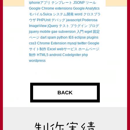
iphoneアプリ
テンプレート
JSONP
ツール
Google Chrome extensions
Google Analytics
モバイルSuica
システム開発
word
クロスブラ
ウザ
PHPUnit
デバッグ
javascript
Poderosa
ImageView
jQuery
テスト
プラグイン
ブログ
jquery mobile
gae
subversion
入門
wget
固定
ページ
dart
spam
python
IE6
eclipse
plugins
css3
Chrome Extension
mysql
twitter
Google
サイト制作
Excel
webサービス
ホームページ
制作
HTML5
android
CodeIgniter
php
wordpress
BACK