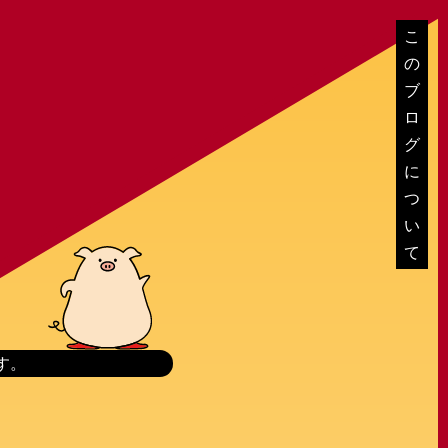
こ
の
ブ
ロ
グ
に
つ
い
て
す。