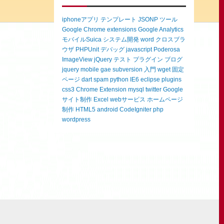
iphoneアプリ
テンプレート
JSONP
ツール
Google Chrome extensions
Google Analytics
モバイルSuica
システム開発
word
クロスブラ
ウザ
PHPUnit
デバッグ
javascript
Poderosa
ImageView
jQuery
テスト
プラグイン
ブログ
jquery mobile
gae
subversion
入門
wget
固定
ページ
dart
spam
python
IE6
eclipse
plugins
css3
Chrome Extension
mysql
twitter
Google
サイト制作
Excel
webサービス
ホームページ
制作
HTML5
android
CodeIgniter
php
wordpress